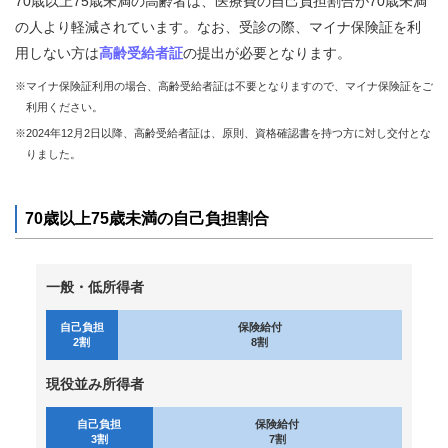
70歳以上75歳未満の高齢者は、医療費の自己負担割合が70歳未満
康
づ
の人より軽減されています。なお、受診の際、マイナ保険証を利
く
用しない方は
高齢受給者証
の提出が必要となります。
り
※マイナ保険証利用の場合、高齢受給者証は不要となりますので、マイナ保険証をご
利用ください。
各
※2024年12月2日以降、高齢受給者証は、原則、資格確認書を持つ方に対し交付とな
種
手
りました。
続
き
70歳以上75歳未満の自己負担割合
申
請
書
一般・低所得者
一
覧
自己負担
保険給付
2割
8割
よ
現役並み所得者
く
あ
自己負担
保険給付
る
3割
7割