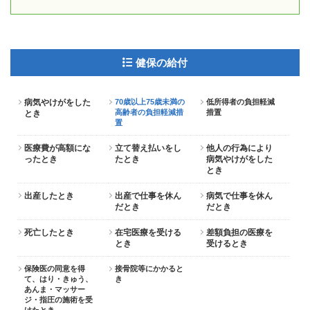
健保の給付
病気やけがをした
70歳以上75歳未満の
低所得者の負担軽減
高齢者の負担軽減措
措置
とき
置
医療費が高額にな
立て替え払いをし
他人の行為により
ったとき
たとき
病気やけがをした
とき
出産したとき
出産で仕事を休ん
病気で仕事を休ん
だとき
だとき
死亡したとき
在宅医療を受ける
差額負担の医療を
とき
受けるとき
保険医の同意を得
接骨院等にかかると
て、はり・きゅう、
き
あんま・マッサー
ジ・指圧の施術を受