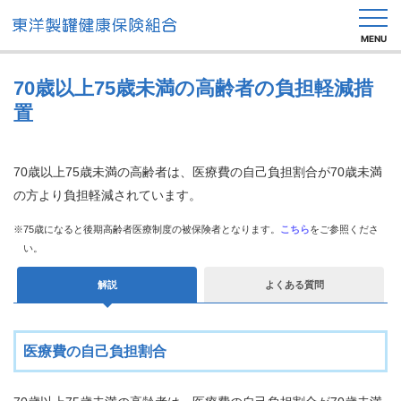
MENU
70歳以上75歳未満の高齢者の負担軽減措
置
健
保
70歳以上75歳未満の高齢者は、医療費の自己負担割合が70歳未満
の
し
の方より負担軽減されています。
く
み
※75歳になると後期高齢者医療制度の被保険者となります。
こちら
をご参照くださ
い。
健
解説
よくある質問
保
の
給
付
医療費の自己負担割合
健