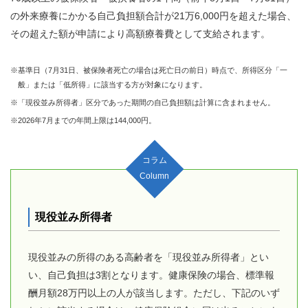
の外来療養にかかる自己負担額合計が
21万6,000円を超えた場合、
その超えた額が申請により高額療養費として支給されます。
※基準日（7月31日、被保険者死亡の場合は死亡日の前日）時点で、所得区分「一
般」または「低所得」に該当する方が対象になります。
※「現役並み所得者」区分であった期間の自己負担額は計算に含まれません。
※2026年7月までの年間上限は144,000円。
コラム
Column
現役並み所得者
現役並みの所得のある高齢者を「現役並み所得者」とい
い、自己負担は3割となります。健康保険の場合、標準報
酬月額28万円以上の人が該当します。ただし、下記のいず