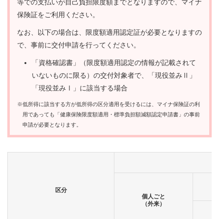
等での支払いが自己負担限度額までとなりますので、マイナ
保険証をご利用ください。
なお、以下の場合は、限度額適用認定証が必要となりますの
で、事前に交付申請を行ってください。
「資格確認書」（限度額適用認定の情報が記載されて
いないものに限る）の交付対象者で、「現役並みⅡ」
「現役並みⅠ」に該当する場合
※低所得に該当する方が低所得の区分適用を受けるには、マイナ保険証の利
用であっても「健康保険限度額適用・標準負担額減額認定申請書」の事前
申請が必要となります。
区分
個人ごと
（外来）
月