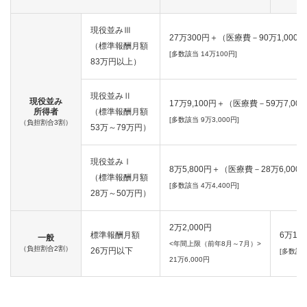
現役並みⅢ
27万300円＋（医療費－90万1,000
（標準報酬月額
[多数該当 14万100円]
83万円以上）
現役並みⅡ
現役並み
17万9,100円＋（医療費－59万7,00
所得者
（標準報酬月額
[多数該当 9万3,000円]
（負担割合3割）
53万～79万円）
現役並みⅠ
8万5,800円＋（医療費－28万6,000
（標準報酬月額
[多数該当 4万4,400円]
28万～50万円）
2万2,000円
標準報酬月額
6万1,5
一般
<年間上限（前年8月～7月）>
（負担割合2割）
26万円以下
[多数該当
21万6,000円