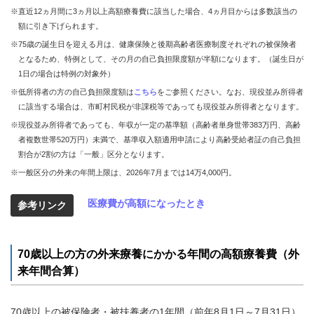
※直近12ヵ月間に3ヵ月以上高額療養費に該当した場合、4ヵ月目からは多数該当の
額に引き下げられます。
※75歳の誕生日を迎える月は、健康保険と後期高齢者医療制度それぞれの被保険者
となるため、特例として、その月の自己負担限度額が半額になります。（誕生日が
1日の場合は特例の対象外）
※低所得者の方の自己負担限度額は
こちら
をご参照ください。なお、現役並み所得者
に該当する場合は、市町村民税が非課税等であっても現役並み所得者となります。
※現役並み所得者であっても、年収が一定の基準額（高齢者単身世帯383万円、高齢
者複数世帯520万円）未満で、基準収入額適用申請により高齢受給者証の自己負担
割合が2割の方は「一般」区分となります。
※一般区分の外来の年間上限は、2026年7月までは14万4,000円。
医療費が高額になったとき
参考リンク
70歳以上の方の外来療養にかかる年間の高額療養費（外
来年間合算）
70歳以上の被保険者・被扶養者の1年間（前年8月1日～7月31日）