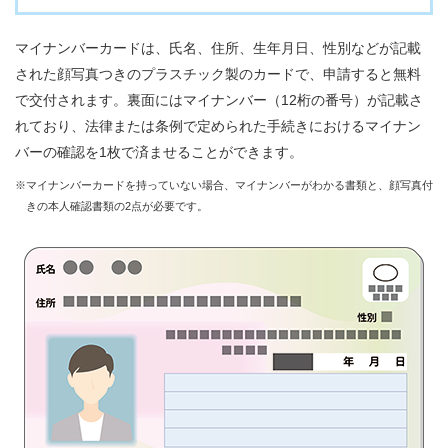
質
問
マイナンバーカードは、氏名、住所、生年月日、性別などが記載
された顔写真つきのプラスチック製のカードで、申請すると無料
組
合
で交付されます。裏面にはマイナンバー（12桁の番号）が記載さ
案
れており、法律または条例で定められた手続きにおけるマイナン
内
バーの確認を1枚で済ませることができます。
※マイナンバーカードを持っていない場合、マイナンバーがわかる書類と、顔写真付
きの本人確認書類の2点が必要です。