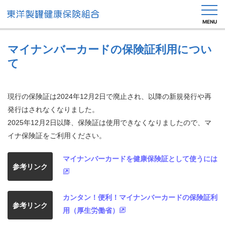
MENU
マイナンバーカードの保険証利用につい
て
健
保
現行の保険証は2024年12月2日で廃止され、以降の新規発行や再
の
し
発行はされなくなりました。
く
2025年12月2日以降、保険証は使用できなくなりましたので、マ
み
イナ保険証をご利用ください。
健
マイナンバーカードを健康保険証として使うには
保
参考リンク
の
給
付
カンタン！便利！マイナンバーカードの保険証利
参考リンク
用（厚生労働省）
健