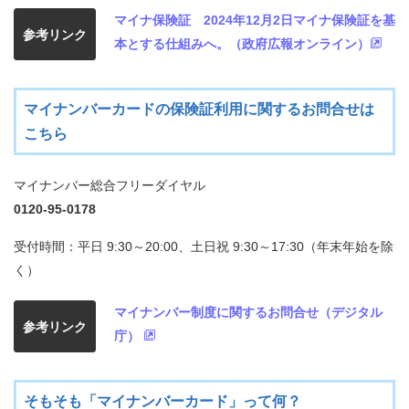
康
マイナ保険証 2024年12月2日マイナ保険証を基
づ
参考リンク
く
本とする仕組みへ。（政府広報オンライン）
り
各
マイナンバーカードの保険証利用に関するお問合せは
種
こちら
手
続
き
マイナンバー総合フリーダイヤル
0120-95-0178
申
請
受付時間：平日 9:30～20:00、土日祝 9:30～17:30（年末年始を除
書
く）
一
覧
マイナンバー制度に関するお問合せ（デジタル
参考リンク
庁）
よ
く
あ
る
そもそも「マイナンバーカード」って何？